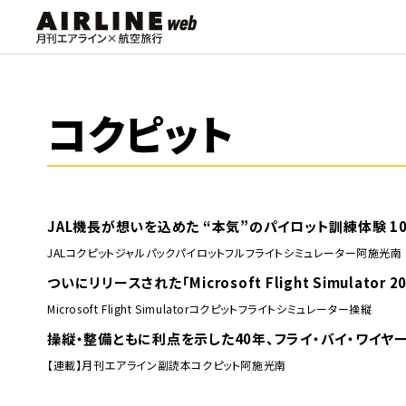
コクピット
JAL機長が想いを込めた “本気”のパイロット訓練体験 1
JAL
コクピット
ジャルパック
パイロット
フルフライトシミュレーター
阿施光南
ついにリリースされた「Microsoft Flight Simulat
Microsoft Flight Simulator
コクピット
フライトシミュレーター
操縦
操縦・整備ともに利点を示した40年、フライ・バイ・ワイヤー
【連載】月刊エアライン副読本
コクピット
阿施光南