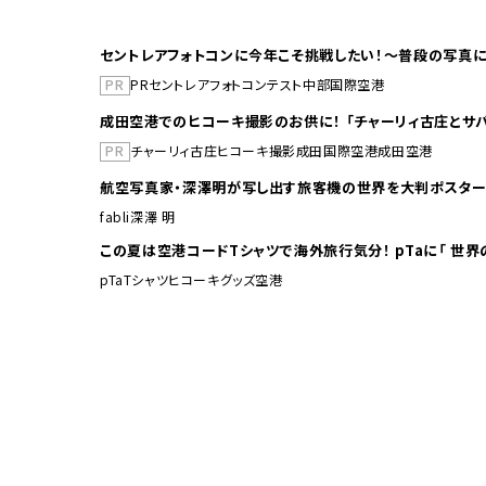
セントレアフォトコンに今年こそ挑戦したい！～普段の写真に
PR
PR
セントレア
フォトコンテスト
中部国際空港
成田空港でのヒコーキ撮影のお供に！ 「チャーリィ古庄とサバ
PR
チャーリィ古庄
ヒコーキ撮影
成田国際空港
成田空港
航空写真家・深澤明が写し出す旅客機の世界を大判ポスター
fabli
深澤 明
この夏は空港コードTシャ
pTa
Tシャツ
ヒコーキグッズ
空港