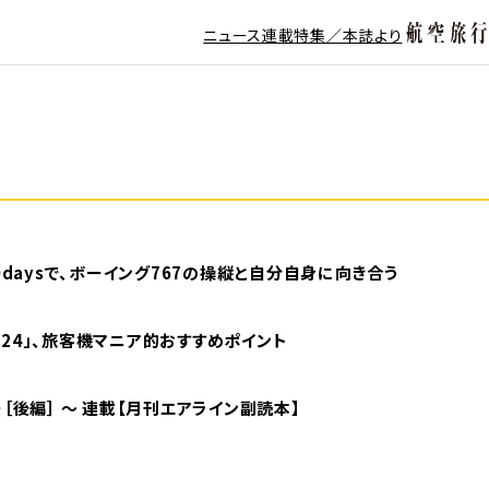
ニュース
連載
特集／本誌より
0daysで、ボーイング767の操縦と自分自身に向き合う
or 2024」、旅客機マニア的おすすめポイント
［後編］ ～ 連載【月刊エアライン副読本】