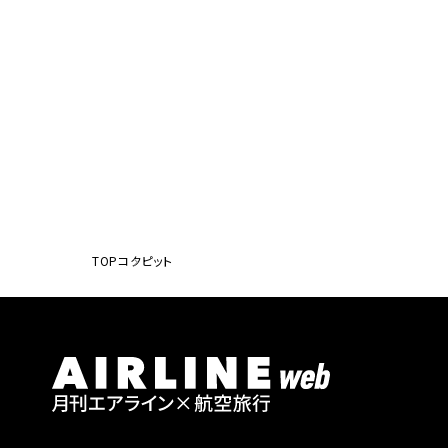
TOP
コクピット