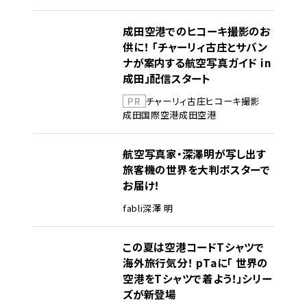
成田空港でのヒコーキ撮影のお
供に！ 「チャーリィ古庄とサバン
ナが案内する航空写真ガイド in
成田」配信スタート
PR
チャーリィ古庄
ヒコーキ撮影
成田国際空港
成田空港
航空写真家・深澤明が写し出す
旅客機の世界を大判ポスターで
お届け！
fabli
深澤 明
この夏は空港コードTシャツで
海外旅行気分！ pTaに「 世界の
空港をTシャツで着よう！」シリー
ズが新登場