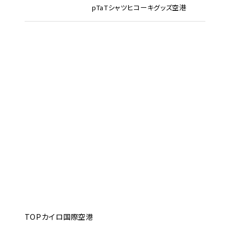
pTa
Tシャツ
ヒコーキグッズ
空港
TOP
カイロ国際空港