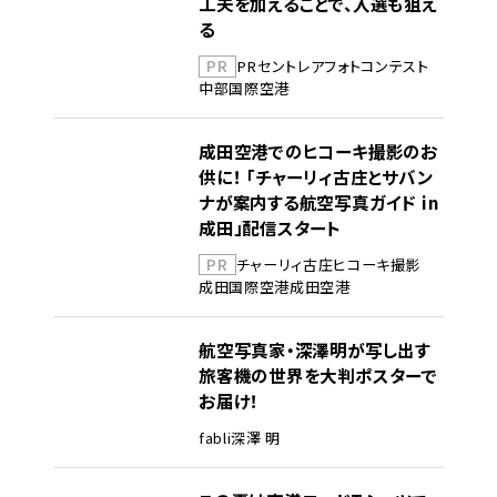
工夫を加えることで、入選も狙え
る
PR
PR
セントレア
フォトコンテスト
中部国際空港
成田空港でのヒコーキ撮影のお
供に！ 「チャーリィ古庄とサバン
ナが案内する航空写真ガイド in
成田」配信スタート
PR
チャーリィ古庄
ヒコーキ撮影
成田国際空港
成田空港
航空写真家・深澤明が写し出す
旅客機の世界を大判ポスターで
お届け！
fabli
深澤 明