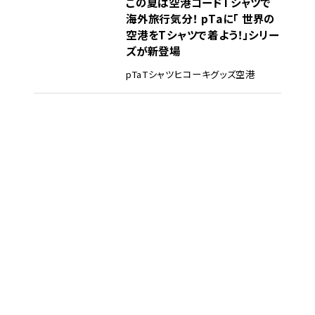
この夏は空港コードTシャツで
海外旅行気分！ pTaに「 世界の
空港をTシャツで着よう！」シリー
ズが新登場
pTa
Tシャツ
ヒコーキグッズ
空港