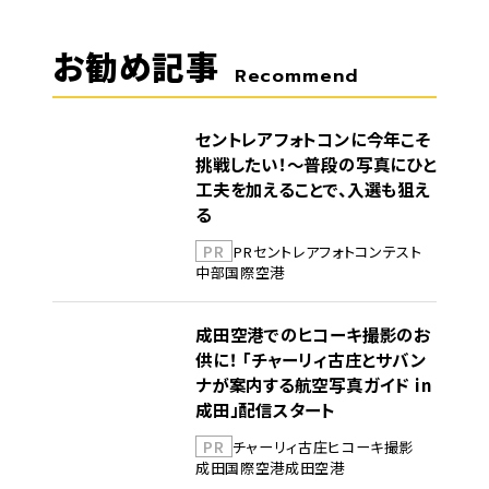
お勧め記事
Recommend
セントレアフォトコンに今年こそ
挑戦したい！～普段の写真にひと
工夫を加えることで、入選も狙え
る
PR
PR
セントレア
フォトコンテスト
中部国際空港
成田空港でのヒコーキ撮影のお
供に！ 「チャーリィ古庄とサバン
ナが案内する航空写真ガイド in
成田」配信スタート
PR
チャーリィ古庄
ヒコーキ撮影
成田国際空港
成田空港