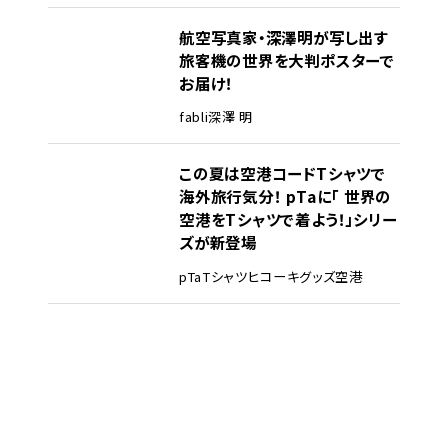
航空写真家・深澤明が写し出す
旅客機の世界を大判ポスターで
お届け！
fabli
深澤 明
この夏は空港コードTシャツで
海外旅行気分！ pTaに「 世界の
空港をTシャツで着よう！」シリー
ズが新登場
pTa
Tシャツ
ヒコーキグッズ
空港