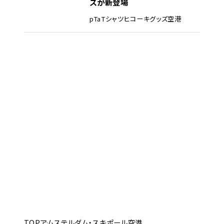
ズが新登場
pTa
Tシャツ
ヒコーキグッズ
空港
TOP
アムステルダム・スキポール空港