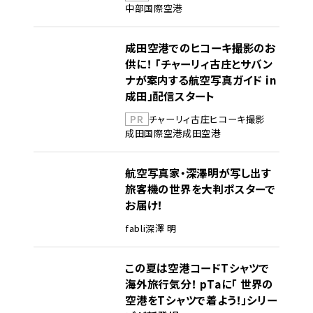
中部国際空港
成田空港でのヒコーキ撮影のお
供に！ 「チャーリィ古庄とサバン
ナが案内する航空写真ガイド in
成田」配信スタート
PR
チャーリィ古庄
ヒコーキ撮影
成田国際空港
成田空港
航空写真家・深澤明が写し出す
旅客機の世界を大判ポスターで
お届け！
fabli
深澤 明
この夏は空港コードTシャツで
海外旅行気分！ pTaに「 世界の
空港をTシャツで着よう！」シリー