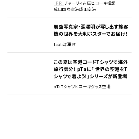
PR
チャーリィ古庄
ヒコーキ撮影
成田国際空港
成田空港
航空写真家・深澤明が写し出す旅客
機の世界を大判ポスターでお届け！
fabli
深澤 明
この夏は空港コードTシャツで海外
旅行気分！ pTaに「 世界の空港をT
シャツで着よう！」シリーズが新登場
pTa
Tシャツ
ヒコーキグッズ
空港