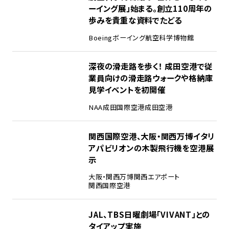
ーイング展」始まる。創立110周年の
歩みを貴重な資料でたどる
Boeing
ボーイング
航空科学博物館
3
深夜の滑走路を歩く！ 成田空港で従
業員向けの滑走路ウォークや格納庫
見学イベントを初開催
NAA
成田国際空港
成田空港
4
関西国際空港、大阪・関西万博イタリ
アパビリオンの木製飛行機を空港展
示
大阪・関西万博
関西エアポート
関西国際空港
5
JAL、TBS日曜劇場「VIVANT」との
タイアップ実施