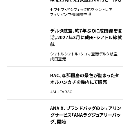
セブ
セブ・パシフィック航空
セントレア
フィリピン
中部国際空港
デルタ航空、約7年ぶりに成田線を復
活。2027年3月に成田・シアトル線就
航
シアトル
シアトル・タコマ空港
デルタ航空
成田空港
RAC、与那国島の景色が詰まったタ
オルハンカチを機内にて販売
JAL
JTA
RAC
ANA X、ブランドバッグのシェアリン
グサービス「ANAラグジュアリーバッ
グ」開始