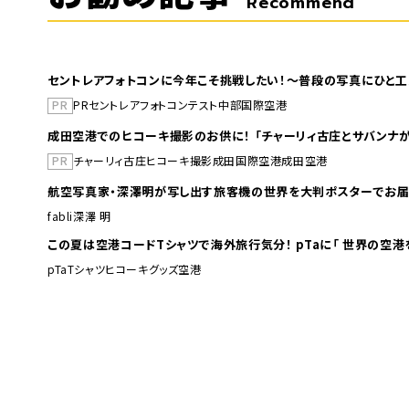
Recommend
セントレアフォトコンに今年こそ挑戦したい！～普段の写真にひと工
PR
PR
セントレア
フォトコンテスト
中部国際空港
成田空港でのヒコーキ撮影のお供に！ 「チャーリィ古庄とサバンナが
PR
チャーリィ古庄
ヒコーキ撮影
成田国際空港
成田空港
航空写真家・深澤明が写し出す旅客機の世界を大判ポスターでお届
fabli
深澤 明
この夏は空港コードTシャツで海外旅行
pTa
Tシャツ
ヒコーキグッズ
空港