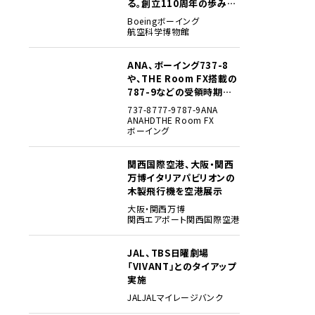
る。創立110周年の歩みを
貴重な資料でたどる
Boeing
ボーイング
航空科学博物館
ANA、ボーイング737-8
3
や、THE Room FX搭載の
787-9などの受領時期見
込みを明らかに
737-8
777-9
787-9
ANA
ANAHD
THE Room FX
ボーイング
関西国際空港、大阪・関西
4
万博イタリアパビリオンの
木製飛行機を空港展示
大阪・関西万博
関西エアポート
関西国際空港
JAL、TBS日曜劇場
5
「VIVANT」とのタイアップ
実施
JAL
JALマイレージバンク