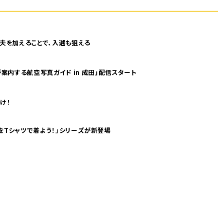
夫を加えることで、入選も狙える
案内する航空写真ガイド in 成田」配信スタート
け！
気分！ pTaに「 世界の空港をTシャツで着よう！」シリーズが新登場