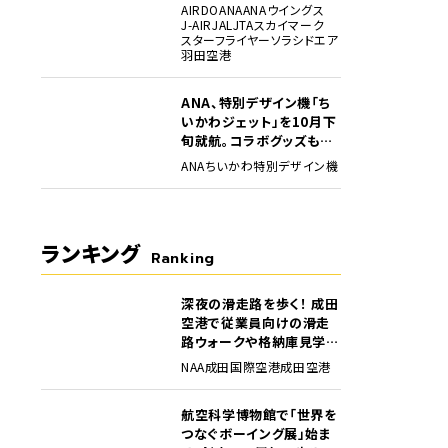
化・厳格化。定時性確保に
AIRDO
ANA
ANAウイングス
向け
J-AIR
JAL
JTA
スカイマーク
スターフライヤー
ソラシドエア
羽田空港
ANA、特別デザイン機「ち
いかわジェット」を10月下
旬就航。コラボグッズも展
開
ANA
ちいかわ
特別デザイン機
ランキング
Ranking
深夜の滑走路を歩く！ 成田
1
空港で従業員向けの滑走
路ウォークや格納庫見学イ
ベントを初開催
NAA
成田国際空港
成田空港
航空科学博物館で「世界を
2
つなぐボーイング展」始ま