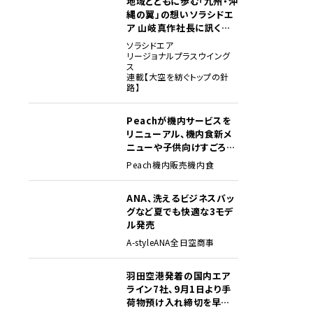
地域とともに歩む「九州・沖
縄の翼」の想い――ソラシドエ
ア 山岐真作社長に訊く就
任1年の手応え
ソラシドエア
リージョナルプラスウイング
ス
連載【大空を紡ぐトップの針
路】
Peachが機内サービスを
リニューアル、機内食新メ
ニューや子供向けすごろく
など
Peach
機内販売
機内食
ANA、洗えるビジネスバッ
グなど夏でも快適な3モデ
ル発売
A-style
ANA
全日空商事
羽田空港発着の国内エア
ライン7社、9月1日より手
荷物預け入れ締切を早期