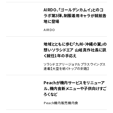
AIRDO、「ゴールデンカムイ」とのコ
ラボ第3弾。制服着用キャラが就航各
地に登場
AIRDO
地域とともに歩む「九州・沖縄の翼」の
想い――ソラシドエア 山岐真作社長に訊
く就任1年の手応え
ソラシドエア
リージョナルプラスウイングス
連載【大空を紡ぐトップの針路】
Peachが機内サービスをリニューア
ル、機内食新メニューや子供向けすご
ろくなど
Peach
機内販売
機内食