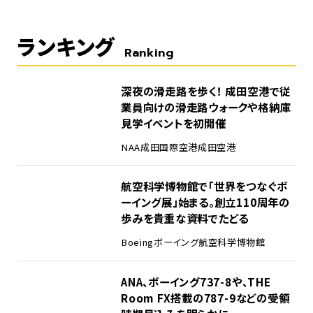
ランキング
Ranking
1
深夜の滑走路を歩く！ 成田空港で従
業員向けの滑走路ウォークや格納庫
見学イベントを初開催
NAA
成田国際空港
成田空港
2
航空科学博物館で「世界をつなぐボ
ーイング展」始まる。創立110周年の
歩みを貴重な資料でたどる
Boeing
ボーイング
航空科学博物館
3
ANA、ボーイング737-8や、THE
Room FX搭載の787-9などの受領