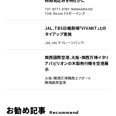
時期見込みを明らかに
737-8
777-9
787-9
ANA
ANAHD
THE Room FX
ボーイング
4
JAL、TBS日曜劇場「VIVANT」との
タイアップ実施
JAL
JALマイレージバンク
5
関西国際空港、大阪・関西万博イタリ
アパビリオンの木製飛行機を空港展
示
大阪・関西万博
関西エアポート
関西国際空港
お勧め記事
Recommend