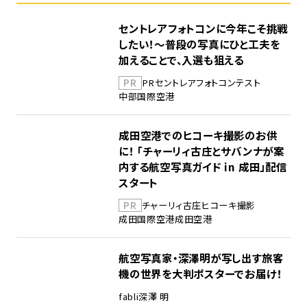
セントレアフォトコンに今年こそ挑戦
したい！～普段の写真にひと工夫を
加えることで、入選も狙える
PR
PR
セントレア
フォトコンテスト
中部国際空港
成田空港でのヒコーキ撮影のお供
に！ 「チャーリィ古庄とサバンナが案
内する航空写真ガイド in 成田」配信
スタート
PR
チャーリィ古庄
ヒコーキ撮影
成田国際空港
成田空港
航空写真家・深澤明が写し出す旅客
機の世界を大判ポスターでお届け！
fabli
深澤 明