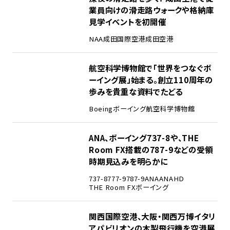
業員向けの滑走路ウォークや格納庫
見学イベントを初開催
NAA
成田国際空港
成田空港
2
航空科学博物館で「世界をつなぐボ
ーイング展」始まる。創立110周年の
歩みを貴重な資料でたどる
Boeing
ボーイング
航空科学博物館
3
ANA、ボーイング737-8や、THE
Room FX搭載の787-9などの受領
時期見込みを明らかに
737-8
777-9
787-9
ANA
ANAHD
THE Room FX
ボーイング
4
関西国際空港、大阪・関西万博イタリ
アパビリオンの木製飛行機を空港展