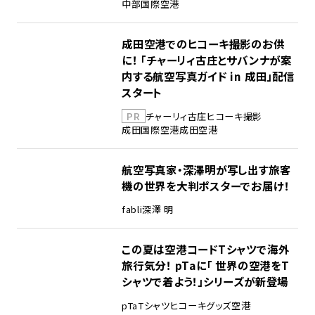
中部国際空港
成田空港でのヒコーキ撮影のお供
に！ 「チャーリィ古庄とサバンナが案
内する航空写真ガイド in 成田」配信
スタート
PR
チャーリィ古庄
ヒコーキ撮影
成田国際空港
成田空港
航空写真家・深澤明が写し出す旅客
機の世界を大判ポスターでお届け！
fabli
深澤 明
この夏は空港コードTシャツで海外
旅行気分！ pTaに「 世界の空港をT
シャツで着よう！」シリーズが新登場
pTa
Tシャツ
ヒコーキグッズ
空港