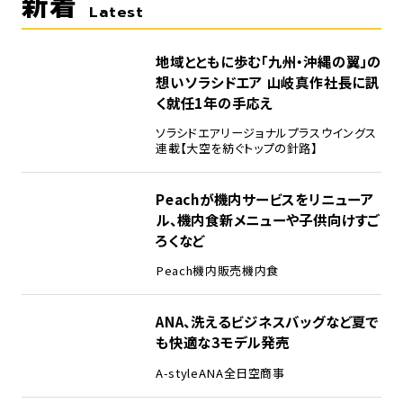
新着
Latest
地域とともに歩む「九州・沖縄の翼」の
想い――ソラシドエア 山岐真作社長に訊
く就任1年の手応え
ソラシドエア
リージョナルプラスウイングス
連載【大空を紡ぐトップの針路】
Peachが機内サービスをリニューア
ル、機内食新メニューや子供向けすご
ろくなど
Peach
機内販売
機内食
ANA、洗えるビジネスバッグなど夏で
も快適な3モデル発売
A-style
ANA
全日空商事