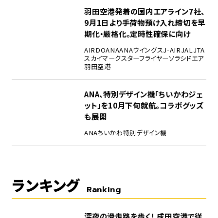
羽田空港発着の国内エアライン7社、
9月1日より手荷物預け入れ締切を早
期化・厳格化。定時性確保に向け
AIRDO
ANA
ANAウイングス
J-AIR
JAL
JTA
スカイマーク
スターフライヤー
ソラシドエア
羽田空港
ANA、特別デザイン機「ちいかわジェ
ット」を10月下旬就航。コラボグッズ
も展開
ANA
ちいかわ
特別デザイン機
ランキング
Ranking
1
深夜の滑走路を歩く！ 成田空港で従