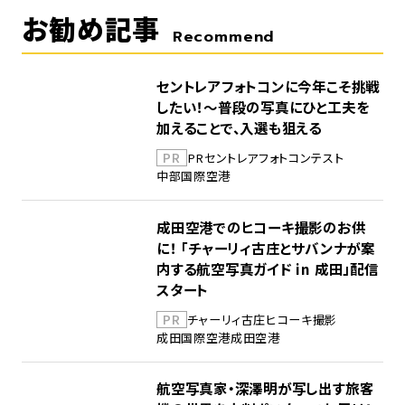
お勧め記事
Recommend
セントレアフォトコンに今年こそ挑戦
したい！～普段の写真にひと工夫を
加えることで、入選も狙える
PR
PR
セントレア
フォトコンテスト
中部国際空港
成田空港でのヒコーキ撮影のお供
に！ 「チャーリィ古庄とサバンナが案
内する航空写真ガイド in 成田」配信
スタート
PR
チャーリィ古庄
ヒコーキ撮影
成田国際空港
成田空港
航空写真家・深澤明が写し出す旅客