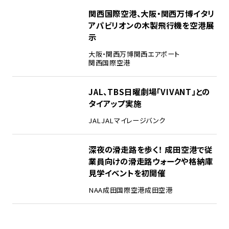
3
関西国際空港、大阪・関西万博イタリ
アパビリオンの木製飛行機を空港展
示
大阪・関西万博
関西エアポート
関西国際空港
4
JAL、TBS日曜劇場「VIVANT」との
タイアップ実施
JAL
JALマイレージバンク
5
深夜の滑走路を歩く！ 成田空港で従
業員向けの滑走路ウォークや格納庫
見学イベントを初開催
NAA
成田国際空港
成田空港