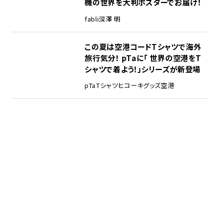
機の世界を大判ポスターでお届け！
fabli
深澤 明
この夏は空港コードTシャツで海外
旅行気分！ pTaに「 世界の空港をT
シャツで着よう！」シリーズが新登場
pTa
Tシャツ
ヒコーキグッズ
空港