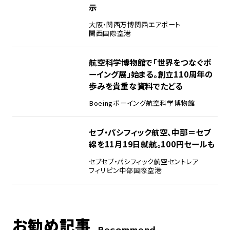
示
大阪・関西万博
関西エアポート
関西国際空港
4
航空科学博物館で「世界をつなぐボ
ーイング展」始まる。創立110周年の
歩みを貴重な資料でたどる
Boeing
ボーイング
航空科学博物館
5
セブ・パシフィック航空、中部＝セブ
線を11月19日就航。100円セールも
セブ
セブ・パシフィック航空
セントレア
フィリピン
中部国際空港
お勧め記事
Recommend