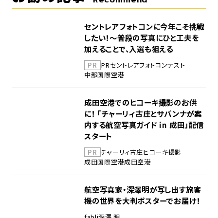
セントレアフォトコンに今年こそ挑戦
したい！～普段の写真にひと工夫を
加えることで、入選も狙える
PR
PR
セントレア
フォトコンテスト
中部国際空港
成田空港でのヒコーキ撮影のお供
に！ 「チャーリィ古庄とサバンナが案
内する航空写真ガイド in 成田」配信
スタート
PR
チャーリィ古庄
ヒコーキ撮影
成田国際空港
成田空港
航空写真家・深澤明が写し出す旅客
機の世界を大判ポスターでお届け！
fabli
深澤 明