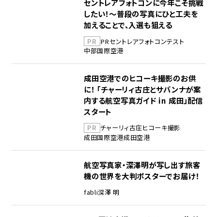
セントレアフォトコンに今年こそ挑戦
したい！～普段の写真にひと工夫を
加えることで、入選も狙える
PR
PR
セントレア
フォトコンテスト
中部国際空港
成田空港でのヒコーキ撮影のお供
に！ 「チャーリィ古庄とサバンナが案
内する航空写真ガイド in 成田」配信
スタート
PR
チャーリィ古庄
ヒコーキ撮影
成田国際空港
成田空港
航空写真家・深澤明が写し出す旅客
機の世界を大判ポスターでお届け！
fabli
深澤 明