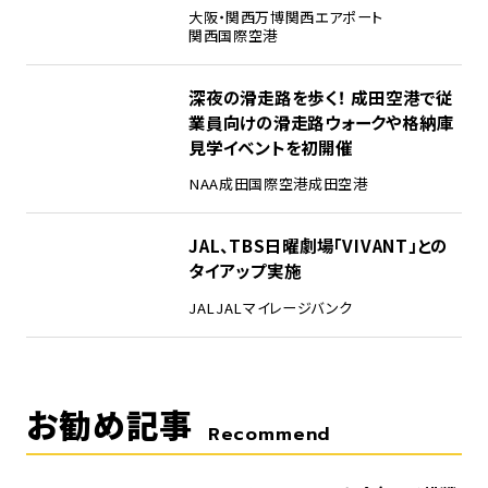
大阪・関西万博
関西エアポート
関西国際空港
4
深夜の滑走路を歩く！ 成田空港で従
業員向けの滑走路ウォークや格納庫
見学イベントを初開催
NAA
成田国際空港
成田空港
5
JAL、TBS日曜劇場「VIVANT」との
タイアップ実施
JAL
JALマイレージバンク
お勧め記事
Recommend