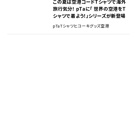
この夏は空港コードTシャツで海外
旅行気分！ pTaに「 世界の空港をT
シャツで着よう！」シリーズが新登場
pTa
Tシャツ
ヒコーキグッズ
空港