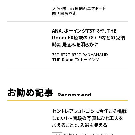
大阪・関西万博
関西エアポート
関西国際空港
5
ANA、ボーイング737-8や、THE
Room FX搭載の787-9などの受領
時期見込みを明らかに
737-8
777-9
787-9
ANA
ANAHD
THE Room FX
ボーイング
お勧め記事
Recommend
セントレアフォトコンに今年こそ挑戦
したい！～普段の写真にひと工夫を
加えることで、入選も狙える
PR