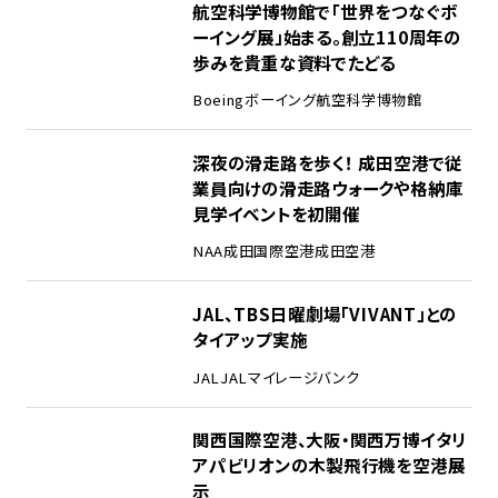
1
航空科学博物館で「世界をつなぐボ
ーイング展」始まる。創立110周年の
歩みを貴重な資料でたどる
Boeing
ボーイング
航空科学博物館
2
深夜の滑走路を歩く！ 成田空港で従
業員向けの滑走路ウォークや格納庫
見学イベントを初開催
NAA
成田国際空港
成田空港
3
JAL、TBS日曜劇場「VIVANT」との
タイアップ実施
JAL
JALマイレージバンク
4
関西国際空港、大阪・関西万博イタリ
アパビリオンの木製飛行機を空港展
示