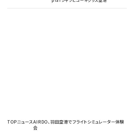
pTa
Tシャツ
ヒコーキグッズ
空港
TOP
ニュース
AIRDO、羽田空港でフライトシミュレーター体験
会