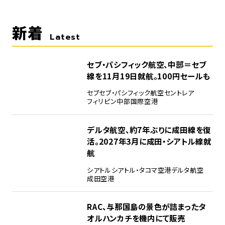
新着
Latest
セブ・パシフィック航空、中部＝セブ
線を11月19日就航。100円セールも
セブ
セブ・パシフィック航空
セントレア
フィリピン
中部国際空港
デルタ航空、約7年ぶりに成田線を復
活。2027年3月に成田・シアトル線就
航
シアトル
シアトル・タコマ空港
デルタ航空
成田空港
RAC、与那国島の景色が詰まったタ
オルハンカチを機内にて販売