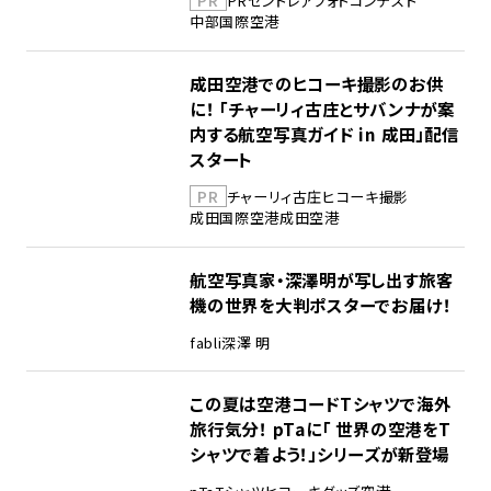
PR
セントレア
フォトコンテスト
中部国際空港
成田空港でのヒコーキ撮影のお供
に！ 「チャーリィ古庄とサバンナが案
内する航空写真ガイド in 成田」配信
スタート
PR
チャーリィ古庄
ヒコーキ撮影
成田国際空港
成田空港
航空写真家・深澤明が写し出す旅客
機の世界を大判ポスターでお届け！
fabli
深澤 明
この夏は空港コードTシャツで海外
旅行気分！ pTaに「 世界の空港をT
シャツで着よう！」シリーズが新登場