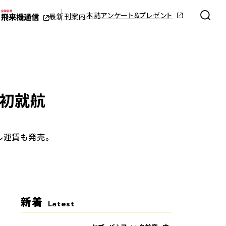
本誌アンケート&プレゼント
最新刊案内
ア初就航
ル運賃も発売。
新着
Latest