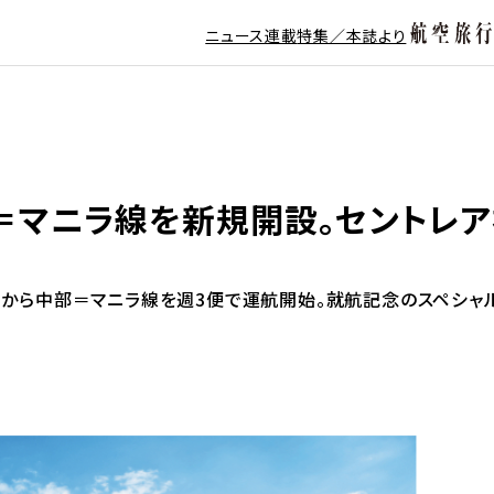
ニュース
連載
特集／本誌より
部＝マニラ線を新規開設。セントレ
9日から中部＝マニラ線を週3便で運航開始。就航記念のスペシャ