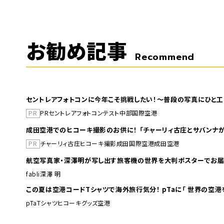
お勧め記事
Recommend
セントレアフォトコンに今年こそ挑戦したい！～普段の写真にひと工
PR
PR
セントレア
フォトコンテスト
中部国際空港
成田空港でのヒコーキ撮影のお供に！ 「チャーリィ古庄とサバンナが
PR
チャーリィ古庄
ヒコーキ撮影
成田国際空港
成田空港
航空写真家・深澤明が写し出す旅客機の世界を大判ポスターでお届
fabli
深澤 明
この夏は空港コードTシャツで海外旅行
pTa
Tシャツ
ヒコーキグッズ
空港