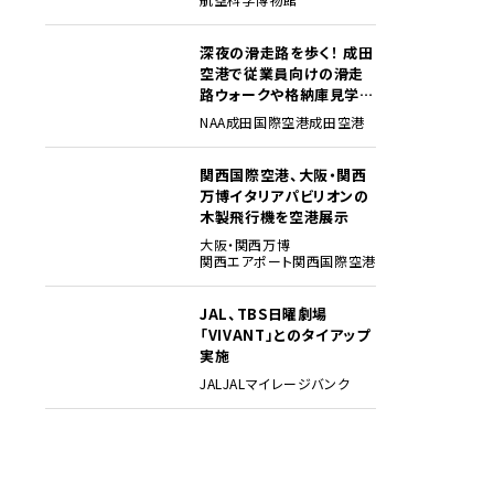
深夜の滑走路を歩く！ 成田
3
空港で従業員向けの滑走
路ウォークや格納庫見学イ
ベントを初開催
NAA
成田国際空港
成田空港
関西国際空港、大阪・関西
4
万博イタリアパビリオンの
木製飛行機を空港展示
大阪・関西万博
関西エアポート
関西国際空港
JAL、TBS日曜劇場
5
「VIVANT」とのタイアップ
実施
JAL
JALマイレージバンク