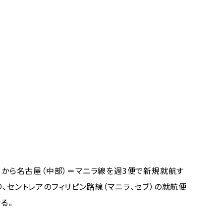
日から名古屋（中部）＝マニラ線を週3便で新規就航す
り、セントレアのフィリピン路線（マニラ、セブ）の就航便
る。