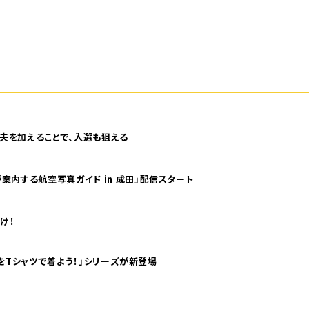
夫を加えることで、入選も狙える
案内する航空写真ガイド in 成田」配信スタート
け！
気分！ pTaに「 世界の空港をTシャツで着よう！」シリーズが新登場