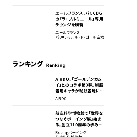
エールフランス、パリCDG
の「ラ・プルミエール」専用
ラウンジを刷新
エールフランス
パリ=シャルル・ド・ゴール空港
ランキング
Ranking
AIRDO、「ゴールデンカム
1
イ」とのコラボ第3弾。制服
着用キャラが就航各地に登
場
AIRDO
航空科学博物館で「世界を
2
つなぐボーイング展」始ま
る。創立110周年の歩みを
貴重な資料でたどる
Boeing
ボーイング
航空科学博物館