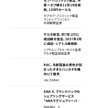
セブ・パシフィック航空、中
部＝セブ線を11月19日就
航。100円セールも
セブ
セブ・パシフィック航空
セントレア
フィリピン
中部国際空港
デルタ航空、約7年ぶりに
成田線を復活。2027年3月
に成田・シアトル線就航
シアトル
シアトル・タコマ空港
デルタ航空
成田空港
RAC、与那国島の景色が詰
まったタオルハンカチを機
内にて販売
JAL
JTA
RAC
ANA X、ブランドバッグの
シェアリングサービス
「ANAラグジュアリーバッ
グ」開始
ANA
ANA X