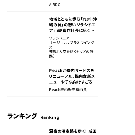
場
AIRDO
地域とともに歩む「九州・沖
縄の翼」の想い――ソラシドエ
ア 山岐真作社長に訊く就
任1年の手応え
ソラシドエア
リージョナルプラスウイング
ス
連載【大空を紡ぐトップの針
路】
Peachが機内サービスを
リニューアル、機内食新メ
ニューや子供向けすごろく
など
Peach
機内販売
機内食
ランキング
Ranking
深夜の滑走路を歩く！ 成田
1