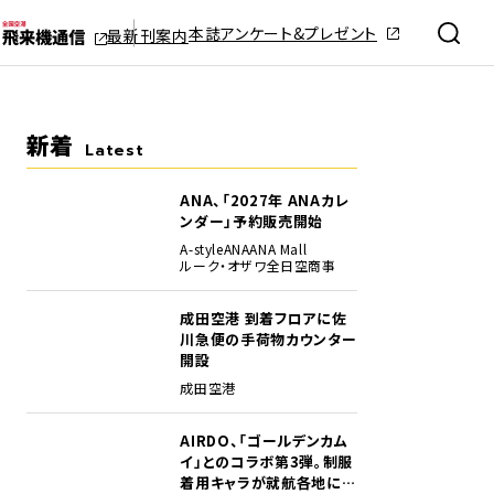
本誌アンケート&プレゼント
最新刊案内
新着
Latest
ANA、「2027年 ANAカレ
ンダー」予約販売開始
A-style
ANA
ANA Mall
ルーク・オザワ
全日空商事
成田空港 到着フロアに佐
川急便の手荷物カウンター
開設
成田空港
AIRDO、「ゴールデンカム
イ」とのコラボ第3弾。制服
着用キャラが就航各地に登