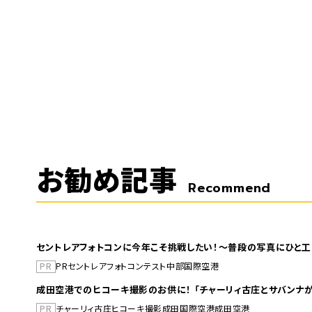
お勧め記事
Recommend
セントレアフォトコンに今年こそ挑戦したい！～普段の写真にひと工
PR
PR
セントレア
フォトコンテスト
中部国際空港
成田空港でのヒコーキ撮影のお供に！ 「チャーリィ古庄とサバンナが
PR
チャーリィ古庄
ヒコーキ撮影
成田国際空港
成田空港