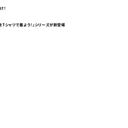
け！
気分！ pTaに「 世界の空港をTシャツで着よう！」シリーズが新登場