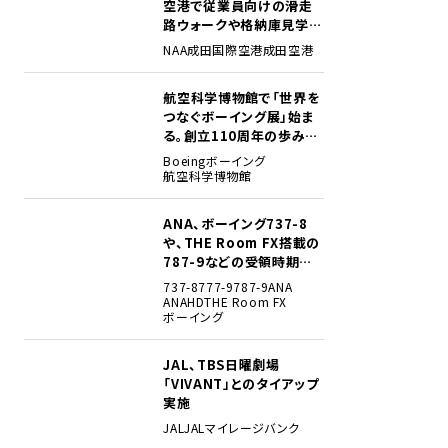
空港で従業員向けの滑走
路ウォークや格納庫見学イ
ベントを初開催
NAA
成田国際空港
成田空港
航空科学博物館で「世界を
2
つなぐボーイング展」始ま
る。創立110周年の歩みを
貴重な資料でたどる
Boeing
ボーイング
航空科学博物館
ANA、ボーイング737-8
3
や、THE Room FX搭載の
787-9などの受領時期見
込みを明らかに
737-8
777-9
787-9
ANA
ANAHD
THE Room FX
ボーイング
JAL、TBS日曜劇場
4
「VIVANT」とのタイアップ
実施
JAL
JALマイレージバンク