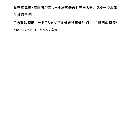
航空写真家・深澤明が写し出す旅客機の世界を大判ポスターでお届
fabli
深澤 明
この夏は空港コードTシャツで海外旅行
pTa
Tシャツ
ヒコーキグッズ
空港