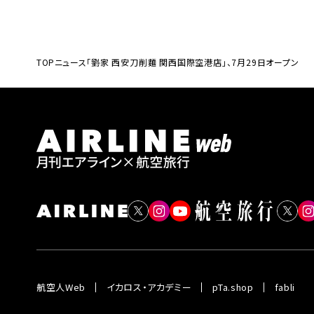
TOP
ニュース
「劉家 西安刀削麵 関西国際空港店」、7月29日オープン
航空人Web
イカロス・アカデミー
pTa.shop
fabli