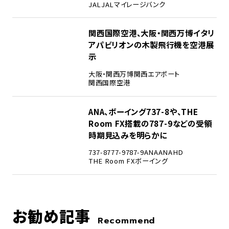
JAL
JALマイレージバンク
4
関西国際空港、大阪・関西万博イタリ
アパビリオンの木製飛行機を空港展
示
大阪・関西万博
関西エアポート
関西国際空港
5
ANA、ボーイング737-8や、THE
Room FX搭載の787-9などの受領
時期見込みを明らかに
737-8
777-9
787-9
ANA
ANAHD
THE Room FX
ボーイング
お勧め記事
Recommend