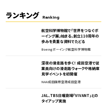
ランキング
Ranking
1
航空科学博物館で「世界をつなぐボ
ーイング展」始まる。創立110周年の
歩みを貴重な資料でたどる
Boeing
ボーイング
航空科学博物館
2
深夜の滑走路を歩く！ 成田空港で従
業員向けの滑走路ウォークや格納庫
見学イベントを初開催
NAA
成田国際空港
成田空港
3
JAL、TBS日曜劇場「VIVANT」との
タイアップ実施