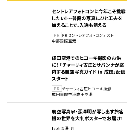
セントレアフォトコンに今年こそ挑戦
したい！～普段の写真にひと工夫を
加えることで、入選も狙える
PR
PR
セントレア
フォトコンテスト
中部国際空港
成田空港でのヒコーキ撮影のお供
に！ 「チャーリィ古庄とサバンナが案
内する航空写真ガイド in 成田」配信
スタート
PR
チャーリィ古庄
ヒコーキ撮影
成田国際空港
成田空港
航空写真家・深澤明が写し出す旅客
機の世界を大判ポスターでお届け！
fabli
深澤 明