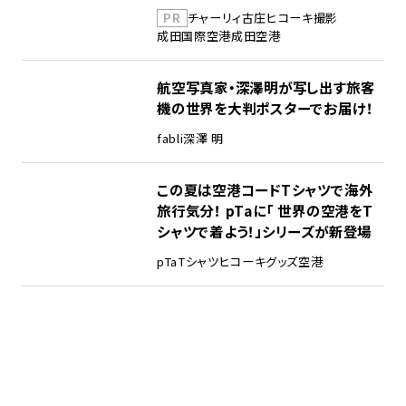
PR
チャーリィ古庄
ヒコーキ撮影
成田国際空港
成田空港
航空写真家・深澤明が写し出す旅客
機の世界を大判ポスターでお届け！
fabli
深澤 明
この夏は空港コードTシャツで海外
旅行気分！ pTaに「 世界の空港をT
シャツで着よう！」シリーズが新登場
pTa
Tシャツ
ヒコーキグッズ
空港