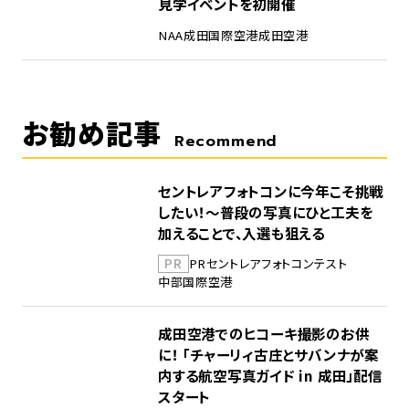
見学イベントを初開催
NAA
成田国際空港
成田空港
お勧め記事
Recommend
セントレアフォトコンに今年こそ挑戦
したい！～普段の写真にひと工夫を
加えることで、入選も狙える
PR
PR
セントレア
フォトコンテスト
中部国際空港
成田空港でのヒコーキ撮影のお供
に！ 「チャーリィ古庄とサバンナが案
内する航空写真ガイド in 成田」配信
スタート