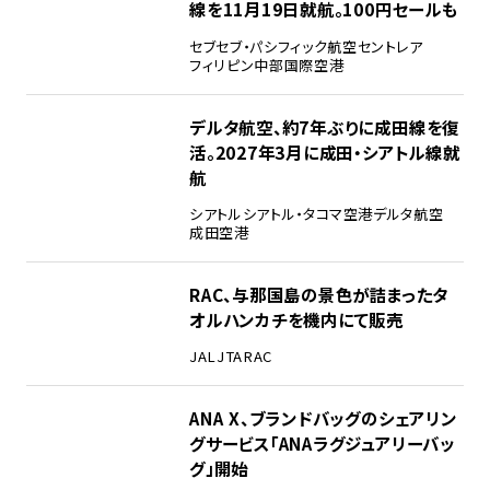
線を11月19日就航。100円セールも
セブ
セブ・パシフィック航空
セントレア
フィリピン
中部国際空港
デルタ航空、約7年ぶりに成田線を復
活。2027年3月に成田・シアトル線就
航
シアトル
シアトル・タコマ空港
デルタ航空
成田空港
RAC、与那国島の景色が詰まったタ
オルハンカチを機内にて販売
JAL
JTA
RAC
ANA X、ブランドバッグのシェアリン
グサービス「ANAラグジュアリーバッ
グ」開始