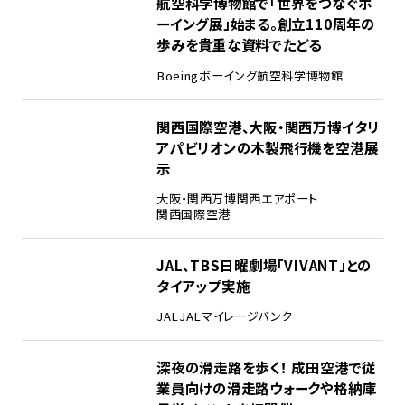
2
航空科学博物館で「世界をつなぐボ
ーイング展」始まる。創立110周年の
歩みを貴重な資料でたどる
Boeing
ボーイング
航空科学博物館
3
関西国際空港、大阪・関西万博イタリ
アパビリオンの木製飛行機を空港展
示
大阪・関西万博
関西エアポート
関西国際空港
4
JAL、TBS日曜劇場「VIVANT」との
タイアップ実施
JAL
JALマイレージバンク
5
深夜の滑走路を歩く！ 成田空港で従
業員向けの滑走路ウォークや格納庫