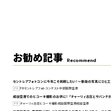
お勧め記事
Recommend
セントレアフォトコンに今年こそ挑戦したい！～普段の写真にひと工
PR
PR
セントレア
フォトコンテスト
中部国際空港
成田空港でのヒコーキ撮影のお供に！ 「チャーリィ古庄とサバンナが
PR
チャーリィ古庄
ヒコーキ撮影
成田国際空港
成田空港