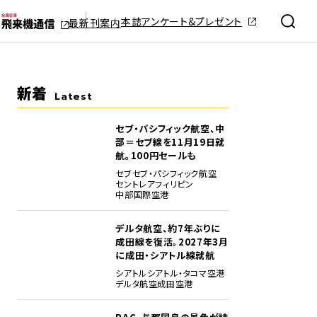
本誌アンケート&プレゼント
最新刊案内
新着
Latest
セブ・パシフィック航空、中
部＝セブ線を11月19日就
航。100円セールも
セブ
セブ・パシフィック航空
セントレア
フィリピン
中部国際空港
デルタ航空、約7年ぶりに
成田線を復活。2027年3月
に成田・シアトル線就航
シアトル
シアトル・タコマ空港
デルタ航空
成田空港