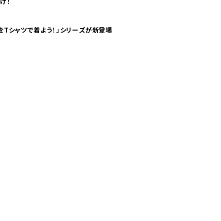
け！
気分！ pTaに「 世界の空港をTシャツで着よう！」シリーズが新登場