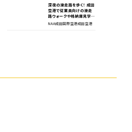
深夜の滑走路を歩く！ 成田
5
空港で従業員向けの滑走
路ウォークや格納庫見学イ
ベントを初開催
NAA
成田国際空港
成田空港