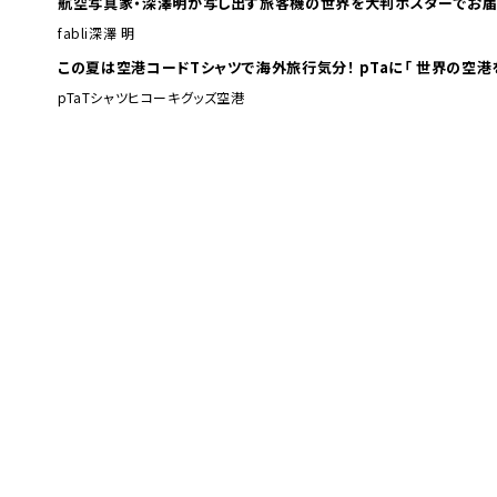
航空写真家・深澤明が写し出す旅客機の世界を大判ポスターでお届
fabli
深澤 明
この夏は空港コードTシャツで海外旅行
pTa
Tシャツ
ヒコーキグッズ
空港