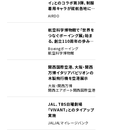
イ」とのコラボ第3弾。制服
着用キャラが就航各地に登
場
AIRDO
航空科学博物館で「世界を
2
つなぐボーイング展」始ま
る。創立110周年の歩みを
貴重な資料でたどる
Boeing
ボーイング
航空科学博物館
関西国際空港、大阪・関西
3
万博イタリアパビリオンの
木製飛行機を空港展示
大阪・関西万博
関西エアポート
関西国際空港
JAL、TBS日曜劇場
4
「VIVANT」とのタイアップ
実施
JAL
JALマイレージバンク