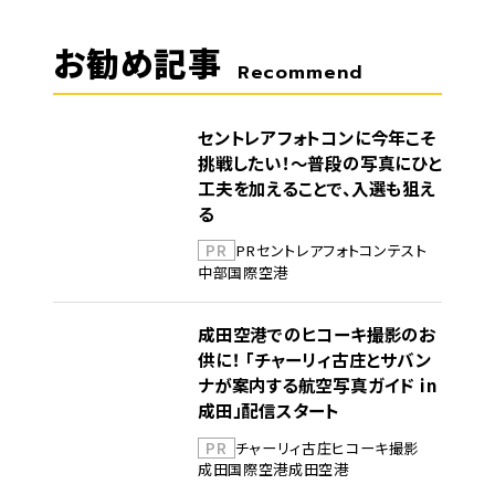
お勧め記事
Recommend
セントレアフォトコンに今年こそ
挑戦したい！～普段の写真にひと
工夫を加えることで、入選も狙え
る
PR
PR
セントレア
フォトコンテスト
中部国際空港
成田空港でのヒコーキ撮影のお
供に！ 「チャーリィ古庄とサバン
ナが案内する航空写真ガイド in
成田」配信スタート
PR
チャーリィ古庄
ヒコーキ撮影
成田国際空港
成田空港