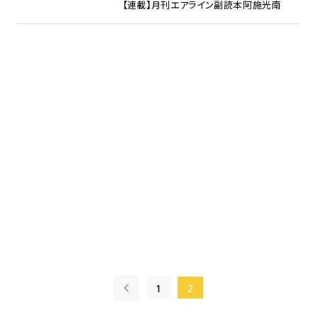
【連載】月刊エアライン副読本
阿施光南
«
1
2