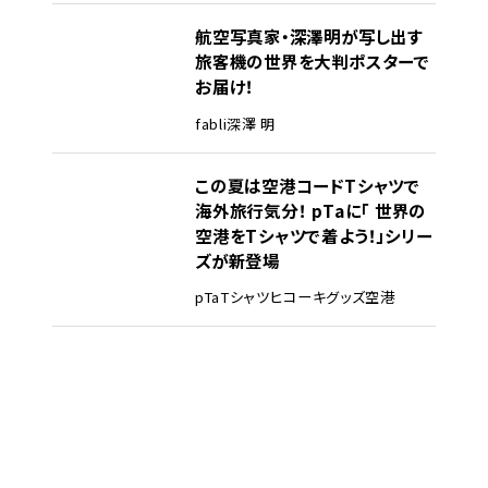
航空写真家・深澤明が写し出す
旅客機の世界を大判ポスターで
お届け！
fabli
深澤 明
この夏は空港コードTシャツで
海外旅行気分！ pTaに「 世界の
空港をTシャツで着よう！」シリー
ズが新登場
pTa
Tシャツ
ヒコーキグッズ
空港