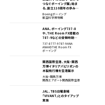
つなぐボーイング展」始ま
る。創立110周年の歩みを
貴重な資料でたどる
Boeing
ボーイング
航空科学博物館
ANA、ボーイング737-8
3
や、THE Room FX搭載の
787-9などの受領時期見
込みを明らかに
737-8
777-9
787-9
ANA
ANAHD
THE Room FX
ボーイング
関西国際空港、大阪・関西
4
万博イタリアパビリオンの
木製飛行機を空港展示
大阪・関西万博
関西エアポート
関西国際空港
JAL、TBS日曜劇場
5
「VIVANT」とのタイアップ
実施