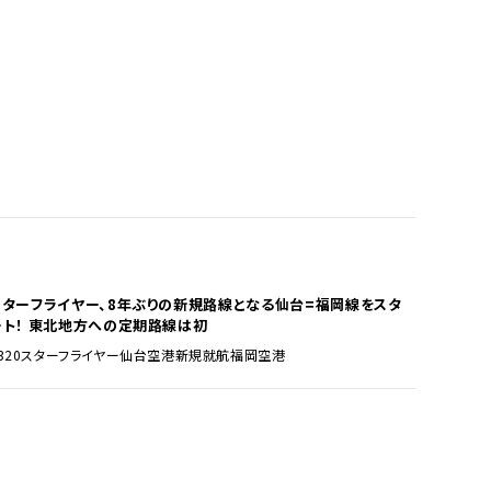
スターフライヤー、8年ぶりの新規路線となる仙台=福岡線をスタ
ート！ 東北地方への定期路線は初
320
スターフライヤー
仙台空港
新規就航
福岡空港