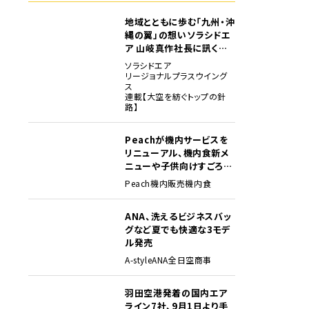
地域とともに歩む「九州・沖
縄の翼」の想い――ソラシドエ
ア 山岐真作社長に訊く就
任1年の手応え
ソラシドエア
リージョナルプラスウイング
ス
連載【大空を紡ぐトップの針
路】
Peachが機内サービスを
リニューアル、機内食新メ
ニューや子供向けすごろく
など
Peach
機内販売
機内食
ANA、洗えるビジネスバッ
グなど夏でも快適な3モデ
ル発売
A-style
ANA
全日空商事
羽田空港発着の国内エア
ライン7社、9月1日より手