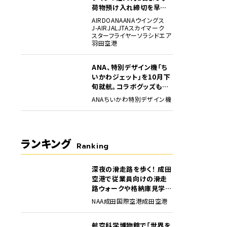
荷物預け入れ締切を早期
化・厳格化。定時性確保に
AIRDO
ANA
ANAウイングス
向け
J-AIR
JAL
JTA
スカイマーク
スターフライヤー
ソラシドエア
羽田空港
ANA、特別デザイン機「ち
いかわジェット」を10月下
旬就航。コラボグッズも展
開
ANA
ちいかわ
特別デザイン機
ランキング
Ranking
深夜の滑走路を歩く！ 成田
1
空港で従業員向けの滑走
路ウォークや格納庫見学イ
ベントを初開催
NAA
成田国際空港
成田空港
航空科学博物館で「世界を
2