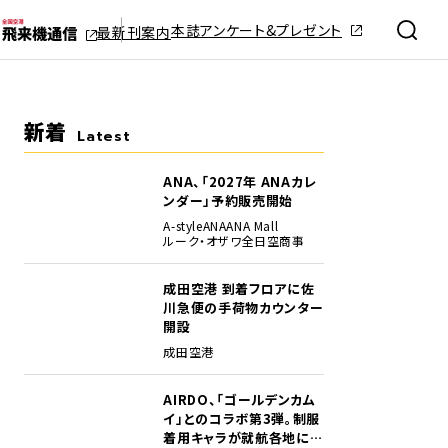
本誌アンケート&プレゼント
最新刊案内
新着
Latest
ANA、「2027年 ANAカレ
ンダー」予約販売開始
A-style
ANA
ANA Mall
ルーク・オザワ
全日空商事
成田空港 到着フロアに佐
川急便の手荷物カウンター
開設
成田空港
AIRDO、「ゴールデンカム
イ」とのコラボ第3弾。制服
着用キャラが就航各地に登