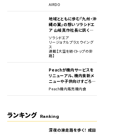
場
AIRDO
地域とともに歩む「九州・沖
縄の翼」の想い――ソラシドエ
ア 山岐真作社長に訊く就
任1年の手応え
ソラシドエア
リージョナルプラスウイング
ス
連載【大空を紡ぐトップの針
路】
Peachが機内サービスを
リニューアル、機内食新メ
ニューや子供向けすごろく
など
Peach
機内販売
機内食
ランキング
Ranking
深夜の滑走路を歩く！ 成田
1