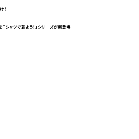
け！
気分！ pTaに「 世界の空港をTシャツで着よう！」シリーズが新登場