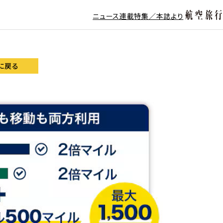
ニュース
連載
特集／本誌より
に戻る