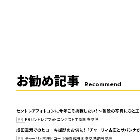
お勧め記事
Recommend
セントレアフォトコンに今年こそ挑戦したい！～普段の写真にひと工
PR
PR
セントレア
フォトコンテスト
中部国際空港
成田空港でのヒコーキ撮影のお供に！ 「チャーリィ古庄とサバンナが
PR
チャーリィ古庄
ヒコーキ撮影
成田国際空港
成田空港