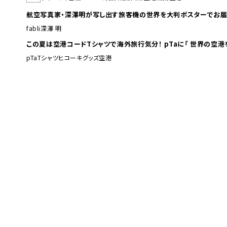
航空写真家・深澤明が写し出す旅客機の世界を大判ポスターでお届
fabli
深澤 明
この夏は空港コードTシャツで海外旅行
pTa
Tシャツ
ヒコーキグッズ
空港