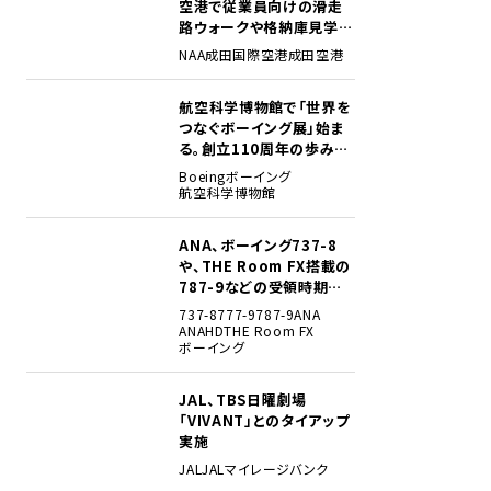
空港で従業員向けの滑走
路ウォークや格納庫見学イ
ベントを初開催
NAA
成田国際空港
成田空港
航空科学博物館で「世界を
2
つなぐボーイング展」始ま
る。創立110周年の歩みを
貴重な資料でたどる
Boeing
ボーイング
航空科学博物館
ANA、ボーイング737-8
3
や、THE Room FX搭載の
787-9などの受領時期見
込みを明らかに
737-8
777-9
787-9
ANA
ANAHD
THE Room FX
ボーイング
JAL、TBS日曜劇場
4
「VIVANT」とのタイアップ
実施
JAL
JALマイレージバンク