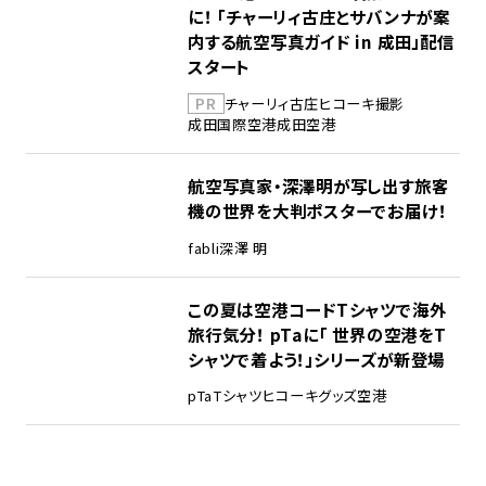
に！ 「チャーリィ古庄とサバンナが案
内する航空写真ガイド in 成田」配信
スタート
PR
チャーリィ古庄
ヒコーキ撮影
成田国際空港
成田空港
航空写真家・深澤明が写し出す旅客
機の世界を大判ポスターでお届け！
fabli
深澤 明
この夏は空港コードTシャツで海外
旅行気分！ pTaに「 世界の空港をT
シャツで着よう！」シリーズが新登場
pTa
Tシャツ
ヒコーキグッズ
空港