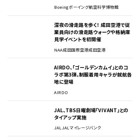
Boeing
ボーイング
航空科学博物館
2
深夜の滑走路を歩く！ 成田空港で従
業員向けの滑走路ウォークや格納庫
見学イベントを初開催
NAA
成田国際空港
成田空港
3
AIRDO、「ゴールデンカムイ」とのコ
ラボ第3弾。制服着用キャラが就航各
地に登場
AIRDO
4
JAL、TBS日曜劇場「VIVANT」との
タイアップ実施
JAL
JALマイレージバンク