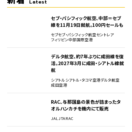
Latest
セブ・パシフィック航空、中部＝セブ
線を11月19日就航。100円セールも
セブ
セブ・パシフィック航空
セントレア
フィリピン
中部国際空港
デルタ航空、約7年ぶりに成田線を復
活。2027年3月に成田・シアトル線就
航
シアトル
シアトル・タコマ空港
デルタ航空
成田空港
RAC、与那国島の景色が詰まったタ
オルハンカチを機内にて販売
JAL
JTA
RAC