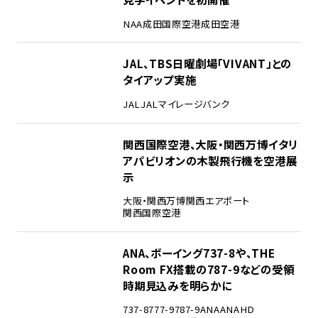
NAA
成田国際空港
成田空港
3
JAL、TBS日曜劇場「VIVANT」との
タイアップ実施
JAL
JALマイレージバンク
4
関西国際空港、大阪・関西万博イタリ
アパビリオンの木製飛行機を空港展
示
大阪・関西万博
関西エアポート
関西国際空港
5
ANA、ボーイング737-8や、THE
Room FX搭載の787-9などの受領
時期見込みを明らかに
737-8
777-9
787-9
ANA
ANAHD