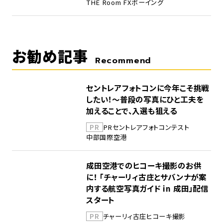
THE Room FX
ボーイング
お勧め記事
Recommend
セントレアフォトコンに今年こそ挑戦
したい！～普段の写真にひと工夫を
加えることで、入選も狙える
PR
PR
セントレア
フォトコンテスト
中部国際空港
成田空港でのヒコーキ撮影のお供
に！ 「チャーリィ古庄とサバンナが案
内する航空写真ガイド in 成田」配信
スタート
PR
チャーリィ古庄
ヒコーキ撮影