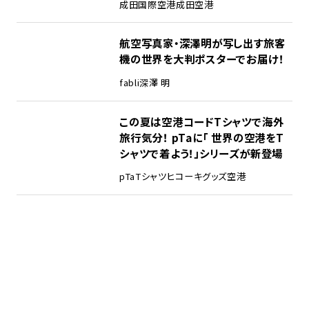
成田国際空港
成田空港
航空写真家・深澤明が写し出す旅客
機の世界を大判ポスターでお届け！
fabli
深澤 明
この夏は空港コードTシャツで海外
旅行気分！ pTaに「 世界の空港をT
シャツで着よう！」シリーズが新登場
pTa
Tシャツ
ヒコーキグッズ
空港