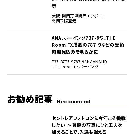
示
大阪・関西万博
関西エアポート
関西国際空港
5
ANA、ボーイング737-8や、THE
Room FX搭載の787-9などの受領
時期見込みを明らかに
737-8
777-9
787-9
ANA
ANAHD
THE Room FX
ボーイング
お勧め記事
Recommend
セントレアフォトコンに今年こそ挑戦
したい！～普段の写真にひと工夫を
加えることで、入選も狙える