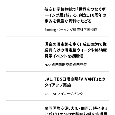
1
航空科学博物館で「世界をつなぐボ
ーイング展」始まる。創立110周年の
歩みを貴重な資料でたどる
Boeing
ボーイング
航空科学博物館
2
深夜の滑走路を歩く！ 成田空港で従
業員向けの滑走路ウォークや格納庫
見学イベントを初開催
NAA
成田国際空港
成田空港
3
JAL、TBS日曜劇場「VIVANT」との
タイアップ実施
JAL
JALマイレージバンク
4
関西国際空港、大阪・関西万博イタリ
アパビリオンの木製飛行機を空港展