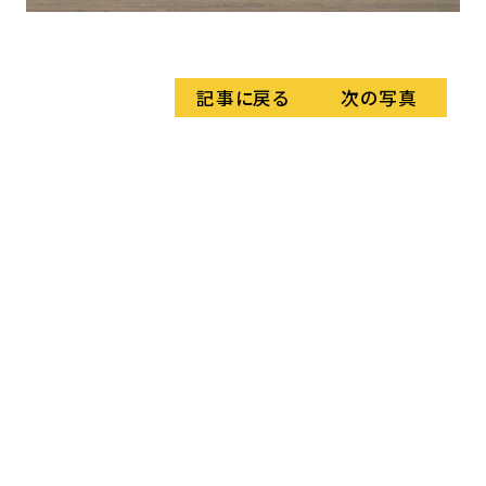
当
記事に戻る
次の写真