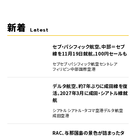
新着
Latest
セブ・パシフィック航空、中部＝セブ
線を11月19日就航。100円セールも
セブ
セブ・パシフィック航空
セントレア
フィリピン
中部国際空港
デルタ航空、約7年ぶりに成田線を復
活。2027年3月に成田・シアトル線就
航
シアトル
シアトル・タコマ空港
デルタ航空
成田空港
RAC、与那国島の景色が詰まったタ