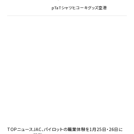
pTa
Tシャツ
ヒコーキグッズ
空港
TOP
ニュース
JAC、パイロットの職業体験を1月25日・26日に