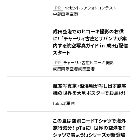
PR
PR
セントレア
フォトコンテスト
中部国際空港
成田空港でのヒコーキ撮影のお供
に！ 「チャーリィ古庄とサバンナが案
内する航空写真ガイド in 成田」配信
スタート
PR
チャーリィ古庄
ヒコーキ撮影
成田国際空港
成田空港
航空写真家・深澤明が写し出す旅客
機の世界を大判ポスターでお届け！
fabli
深澤 明
この夏は空港コードTシャツで海外
旅行気分！ pTaに「 世界の空港をT
シャツで着よう！」シリーズが新登場