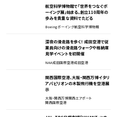
2
航空科学博物館で「世界をつなぐボ
ーイング展」始まる。創立110周年の
歩みを貴重な資料でたどる
Boeing
ボーイング
航空科学博物館
3
深夜の滑走路を歩く！ 成田空港で従
業員向けの滑走路ウォークや格納庫
見学イベントを初開催
NAA
成田国際空港
成田空港
4
関西国際空港、大阪・関西万博イタリ
アパビリオンの木製飛行機を空港展
示
大阪・関西万博
関西エアポート
関西国際空港
5