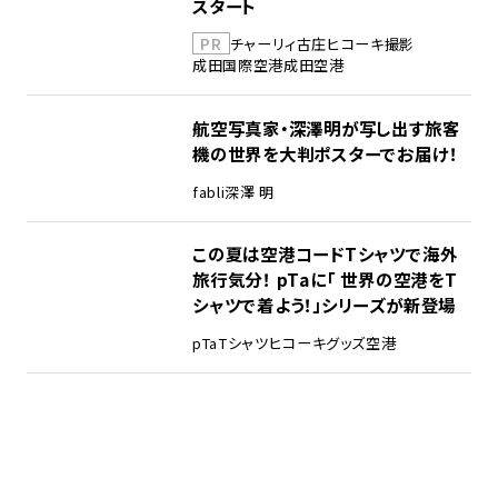
スタート
PR
チャーリィ古庄
ヒコーキ撮影
成田国際空港
成田空港
航空写真家・深澤明が写し出す旅客
機の世界を大判ポスターでお届け！
fabli
深澤 明
この夏は空港コードTシャツで海外
旅行気分！ pTaに「 世界の空港をT
シャツで着よう！」シリーズが新登場
pTa
Tシャツ
ヒコーキグッズ
空港