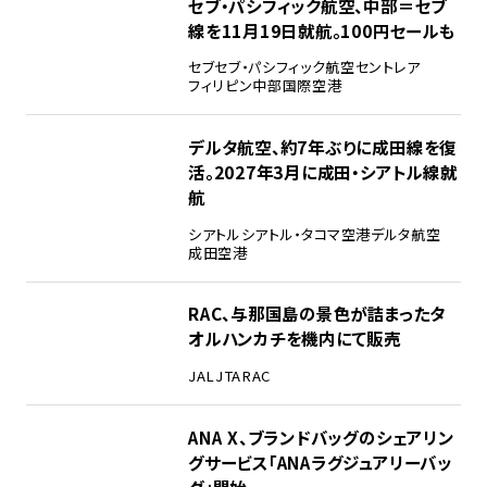
セブ・パシフィック航空、中部＝セブ
線を11月19日就航。100円セールも
セブ
セブ・パシフィック航空
セントレア
フィリピン
中部国際空港
デルタ航空、約7年ぶりに成田線を復
活。2027年3月に成田・シアトル線就
航
シアトル
シアトル・タコマ空港
デルタ航空
成田空港
RAC、与那国島の景色が詰まったタ
オルハンカチを機内にて販売
JAL
JTA
RAC
ANA X、ブランドバッグのシェアリン
グサービス「ANAラグジュアリーバッ
グ」開始