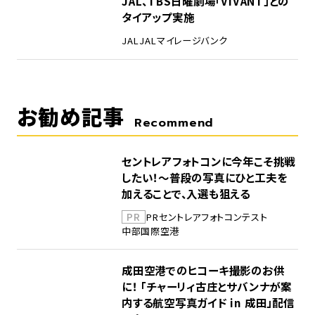
JAL、TBS日曜劇場「VIVANT」との
タイアップ実施
JAL
JALマイレージバンク
お勧め記事
Recommend
セントレアフォトコンに今年こそ挑戦
したい！～普段の写真にひと工夫を
加えることで、入選も狙える
PR
PR
セントレア
フォトコンテスト
中部国際空港
成田空港でのヒコーキ撮影のお供
に！ 「チャーリィ古庄とサバンナが案
内する航空写真ガイド in 成田」配信