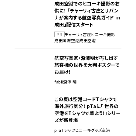
成田空港でのヒコーキ撮影のお
供に！ 「チャーリィ古庄とサバン
ナが案内する航空写真ガイド in
成田」配信スタート
PR
チャーリィ古庄
ヒコーキ撮影
成田国際空港
成田空港
航空写真家・深澤明が写し出す
旅客機の世界を大判ポスターで
お届け！
fabli
深澤 明
この夏は空港コードTシャツで
海外旅行気分！ pTaに「 世界の
空港をTシャツで着よう！」シリー
ズが新登場
pTa
Tシャツ
ヒコーキグッズ
空港