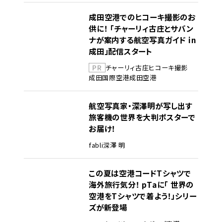
成田空港でのヒコーキ撮影のお
供に！ 「チャーリィ古庄とサバン
ナが案内する航空写真ガイド in
成田」配信スタート
PR
チャーリィ古庄
ヒコーキ撮影
成田国際空港
成田空港
航空写真家・深澤明が写し出す
旅客機の世界を大判ポスターで
お届け！
fabli
深澤 明
この夏は空港コードTシャツで
海外旅行気分！ pTaに「 世界の
空港をTシャツで着よう！」シリー
ズが新登場