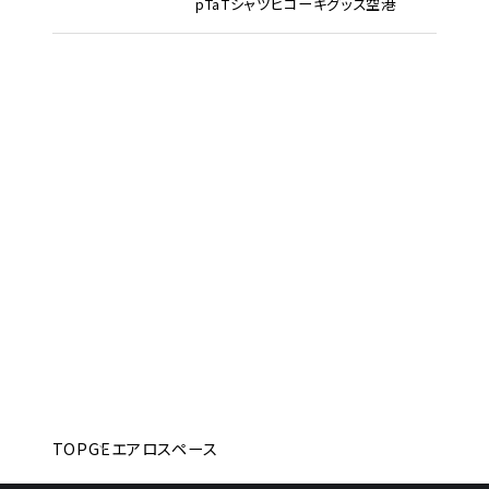
pTa
Tシャツ
ヒコーキグッズ
空港
TOP
GEエアロスペース