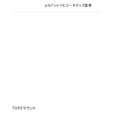
pTa
Tシャツ
ヒコーキグッズ
空港
TOP
Eマウント