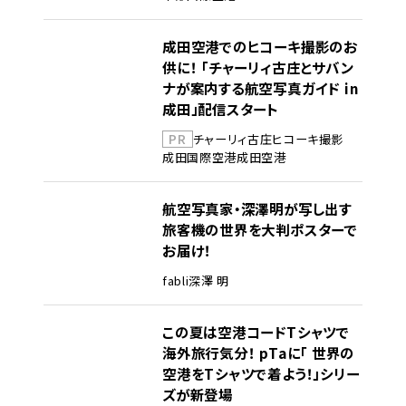
成田空港でのヒコーキ撮影のお
供に！ 「チャーリィ古庄とサバン
ナが案内する航空写真ガイド in
成田」配信スタート
PR
チャーリィ古庄
ヒコーキ撮影
成田国際空港
成田空港
航空写真家・深澤明が写し出す
旅客機の世界を大判ポスターで
お届け！
fabli
深澤 明
この夏は空港コードTシャツで
海外旅行気分！ pTaに「 世界の
空港をTシャツで着よう！」シリー
ズが新登場