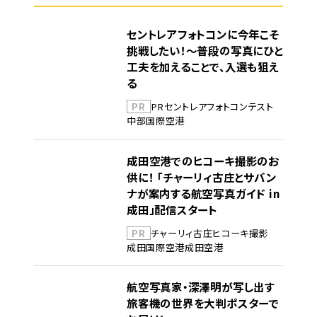
セントレアフォトコンに今年こそ
挑戦したい！～普段の写真にひと
工夫を加えることで、入選も狙え
る
PR
PR
セントレア
フォトコンテスト
中部国際空港
成田空港でのヒコーキ撮影のお
供に！ 「チャーリィ古庄とサバン
ナが案内する航空写真ガイド in
成田」配信スタート
PR
チャーリィ古庄
ヒコーキ撮影
成田国際空港
成田空港
航空写真家・深澤明が写し出す
旅客機の世界を大判ポスターで