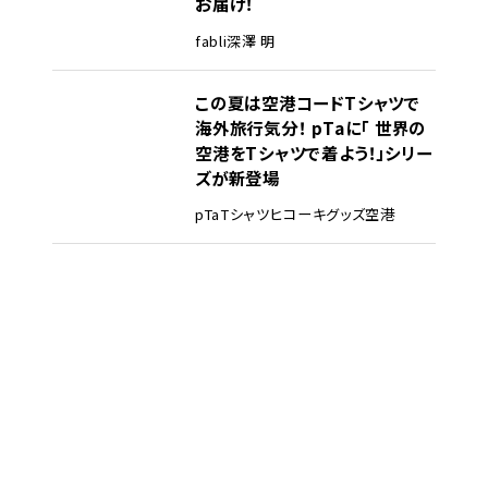
お届け！
fabli
深澤 明
この夏は空港コードTシャツで
海外旅行気分！ pTaに「 世界の
空港をTシャツで着よう！」シリー
ズが新登場
pTa
Tシャツ
ヒコーキグッズ
空港