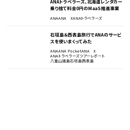
ANAトラベラーズ、北海道レンタカー
乗り捨て料金0円のMaaS推進事業
ANA
ANA X
ANAトラベラーズ
石垣島＆西表島旅行でANAのサービ
スを使いまくってみた
ANA
ANA Pocket
ANA X
ANAトラベラーズ
ツアーレポート
八重山諸島
石垣島
西表島