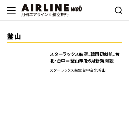
釜山
スターラックス航空、韓国初就航。台
北・台中＝釜山線を6月新規開設
スターラックス航空
台中
台北
釜山