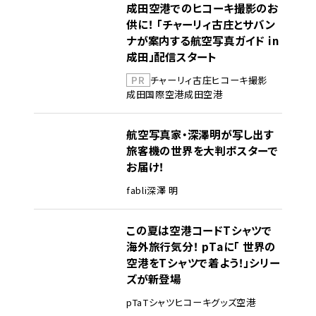
成田空港でのヒコーキ撮影のお
供に！ 「チャーリィ古庄とサバン
ナが案内する航空写真ガイド in
成田」配信スタート
PR
チャーリィ古庄
ヒコーキ撮影
成田国際空港
成田空港
航空写真家・深澤明が写し出す
旅客機の世界を大判ポスターで
お届け！
fabli
深澤 明
この夏は空港コードTシャツで
海外旅行気分！ pTaに「 世界の
空港をTシャツで着よう！」シリー
ズが新登場
pTa
Tシャツ
ヒコーキグッズ
空港