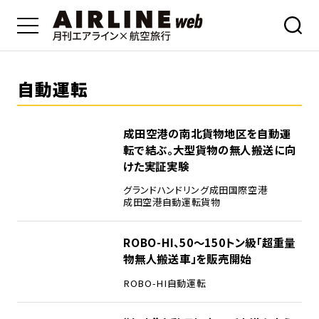
自動運転
成田空港の南北貨物地区を自動運
転で結ぶ。大型貨物の無人搬送に向
けた実証実験
グランドハンドリング
成田国際空港
成田空港
自動運転
貨物
ROBO-HI、50～150トン級「超重量
物無人搬送車」を販売開始
ROBO-HI
自動運転