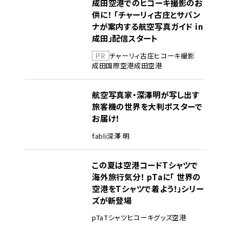
成田空港でのヒコーキ撮影のお
供に！ 「チャーリィ古庄とサバン
ナが案内する航空写真ガイド in
成田」配信スタート
PR
チャーリィ古庄
ヒコーキ撮影
成田国際空港
成田空港
航空写真家・深澤明が写し出す
旅客機の世界を大判ポスターで
お届け！
fabli
深澤 明
この夏は空港コードTシャツで
海外旅行気分！ pTaに「 世界の
空港をTシャツで着よう！」シリー
ズが新登場
pTa
Tシャツ
ヒコーキグッズ
空港