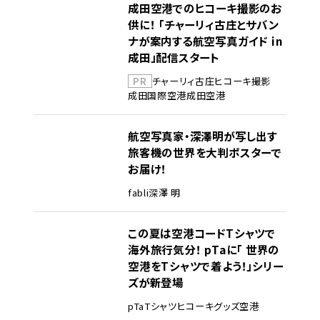
成田空港でのヒコーキ撮影のお
供に！ 「チャーリィ古庄とサバン
ナが案内する航空写真ガイド in
成田」配信スタート
PR
チャーリィ古庄
ヒコーキ撮影
成田国際空港
成田空港
航空写真家・深澤明が写し出す
旅客機の世界を大判ポスターで
お届け！
fabli
深澤 明
この夏は空港コードTシャツで
海外旅行気分！ pTaに「 世界の
空港をTシャツで着よう！」シリー
ズが新登場
pTa
Tシャツ
ヒコーキグッズ
空港