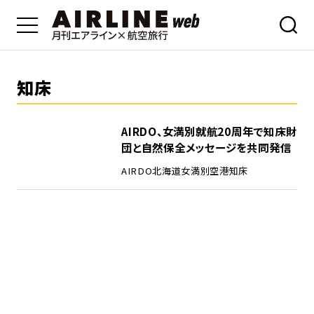
知床
AIRDO、女満別就航20周年で知床財
団と自然保全メッセージを共同発信
AIRDO
北海道
女満別空港
知床