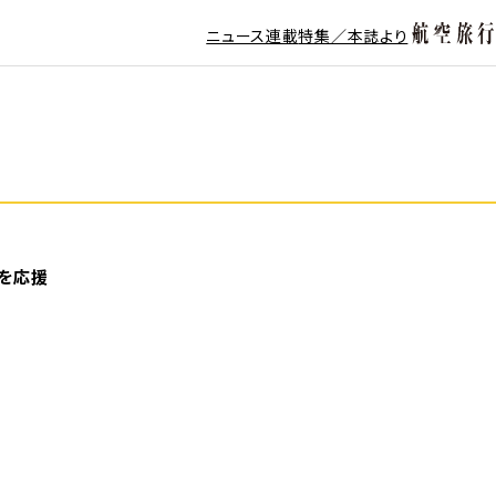
ニュース
連載
特集／本誌より
行を応援