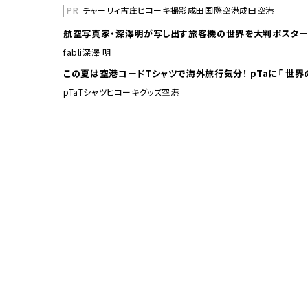
PR
チャーリィ古庄
ヒコーキ撮影
成田国際空港
成田空港
航空写真家・深澤明が写し出す旅客機の世界を大判ポスター
fabli
深澤 明
この夏は空港コードTシャ
pTa
Tシャツ
ヒコーキグッズ
空港