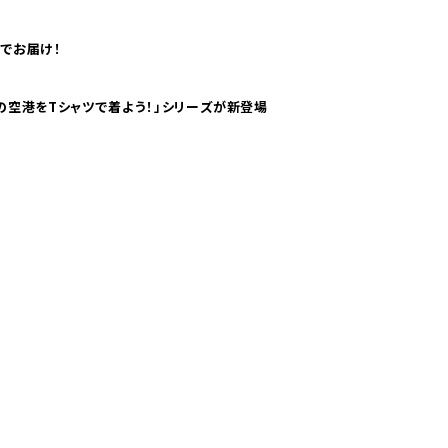
でお届け！
ツで海外旅行気分！ pTaに「 世界の空港をTシャツで着よう！」シリーズが新登場