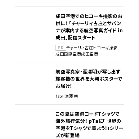
成田空港でのヒコーキ撮影のお
供に！ 「チャーリィ古庄とサバン
ナが案内する航空写真ガイド in
成田」配信スタート
PR
チャーリィ古庄
ヒコーキ撮影
成田国際空港
成田空港
航空写真家・深澤明が写し出す
旅客機の世界を大判ポスターで
お届け！
fabli
深澤 明
この夏は空港コードTシャツで
海外旅行気分！ pTaに「 世界の
空港をTシャツで着よう！」シリー
ズが新登場