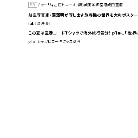
PR
チャーリィ古庄
ヒコーキ撮影
成田国際空港
成田空港
航空写真家・深澤明が写し出す旅客機の世界を大判ポスター
fabli
深澤 明
この夏は空港コードTシャ
pTa
Tシャツ
ヒコーキグッズ
空港