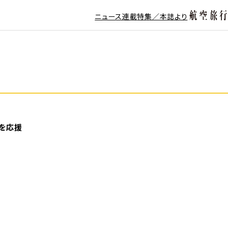
ニュース
連載
特集／本誌より
行を応援