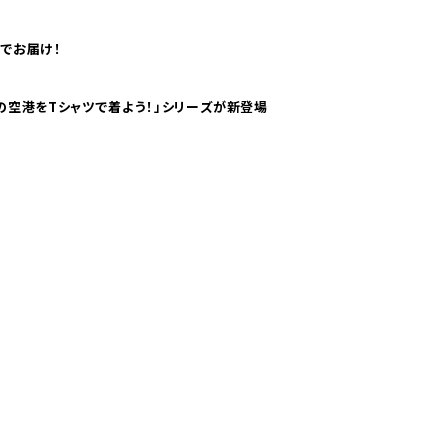
でお届け！
ツで海外旅行気分！ pTaに「 世界の空港をTシャツで着よう！」シリーズが新登場