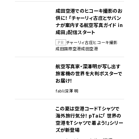
成田空港でのヒコーキ撮影のお
供に！ 「チャーリィ古庄とサバン
ナが案内する航空写真ガイド in
成田」配信スタート
PR
チャーリィ古庄
ヒコーキ撮影
成田国際空港
成田空港
航空写真家・深澤明が写し出す
旅客機の世界を大判ポスターで
お届け！
fabli
深澤 明
この夏は空港コードTシャツで
海外旅行気分！ pTaに「 世界の
空港をTシャツで着よう！」シリー
ズが新登場