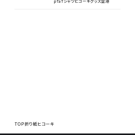
pTa
Tシャツ
ヒコーキグッズ
空港
TOP
折り紙ヒコーキ