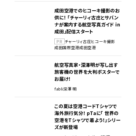
成田空港でのヒコーキ撮影のお
供に！ 「チャーリィ古庄とサバン
ナが案内する航空写真ガイド in
成田」配信スタート
PR
チャーリィ古庄
ヒコーキ撮影
成田国際空港
成田空港
航空写真家・深澤明が写し出す
旅客機の世界を大判ポスターで
お届け！
fabli
深澤 明
この夏は空港コードTシャツで
海外旅行気分！ pTaに「 世界の
空港をTシャツで着よう！」シリー
ズが新登場