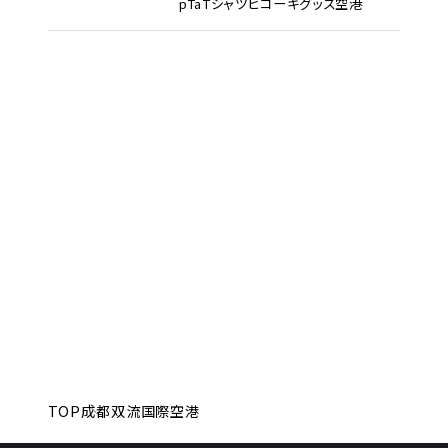
pTa
Tシャツ
ヒコーキグッズ
空港
TOP
成都双流国際空港