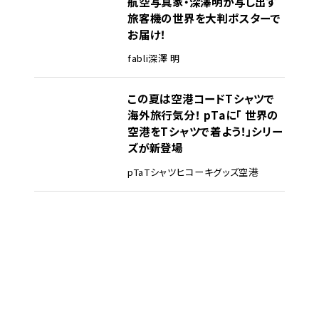
航空写真家・深澤明が写し出す
旅客機の世界を大判ポスターで
お届け！
fabli
深澤 明
この夏は空港コードTシャツで
海外旅行気分！ pTaに「 世界の
空港をTシャツで着よう！」シリー
ズが新登場
pTa
Tシャツ
ヒコーキグッズ
空港