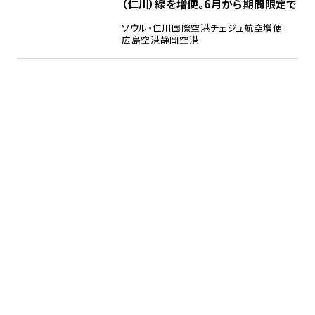
（仁川）線を増便。6月から期間限定で
ソウル・仁川国際空港
チェジュ航空
増便
広島空港
静岡空港