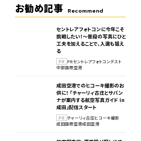
お勧め記事
Recommend
セントレアフォトコンに今年こそ
挑戦したい！～普段の写真にひと
工夫を加えることで、入選も狙え
る
PR
PR
セントレア
フォトコンテスト
中部国際空港
成田空港でのヒコーキ撮影のお
供に！ 「チャーリィ古庄とサバン
ナが案内する航空写真ガイド in
成田」配信スタート
PR
チャーリィ古庄
ヒコーキ撮影
成田国際空港
成田空港