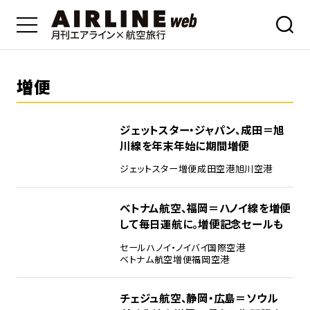
増便
ジェットスター・ジャパン、成田＝旭
川線を年末年始に期間増便
ジェットスター
増便
成田空港
旭川空港
ベトナム航空、福岡＝ハノイ線を増便
して毎日運航に。増便記念セールも
セール
ハノイ・ノイバイ国際空港
ベトナム航空
増便
福岡空港
チェジュ航空、静岡・広島＝ソウル