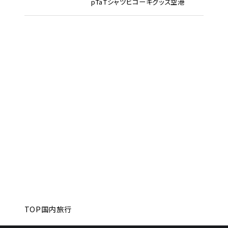
pTa
Tシャツ
ヒコーキグッズ
空港
TOP
国内旅行