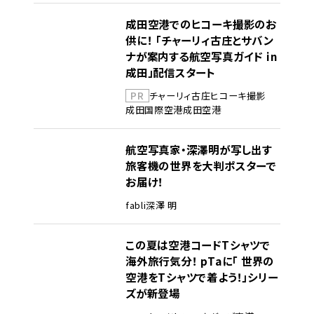
成田空港でのヒコーキ撮影のお
供に！ 「チャーリィ古庄とサバン
ナが案内する航空写真ガイド in
成田」配信スタート
PR
チャーリィ古庄
ヒコーキ撮影
成田国際空港
成田空港
航空写真家・深澤明が写し出す
旅客機の世界を大判ポスターで
お届け！
fabli
深澤 明
この夏は空港コードTシャツで
海外旅行気分！ pTaに「 世界の
空港をTシャツで着よう！」シリー
ズが新登場