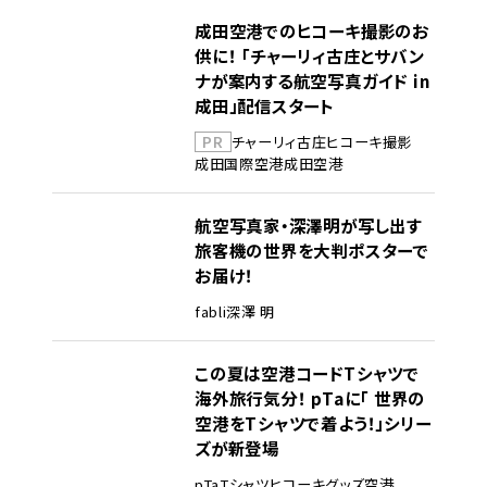
成田空港でのヒコーキ撮影のお
供に！ 「チャーリィ古庄とサバン
ナが案内する航空写真ガイド in
成田」配信スタート
PR
チャーリィ古庄
ヒコーキ撮影
成田国際空港
成田空港
航空写真家・深澤明が写し出す
旅客機の世界を大判ポスターで
お届け！
fabli
深澤 明
この夏は空港コードTシャツで
海外旅行気分！ pTaに「 世界の
空港をTシャツで着よう！」シリー
ズが新登場
pTa
Tシャツ
ヒコーキグッズ
空港