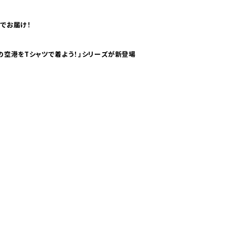
でお届け！
ツで海外旅行気分！ pTaに「 世界の空港をTシャツで着よう！」シリーズが新登場