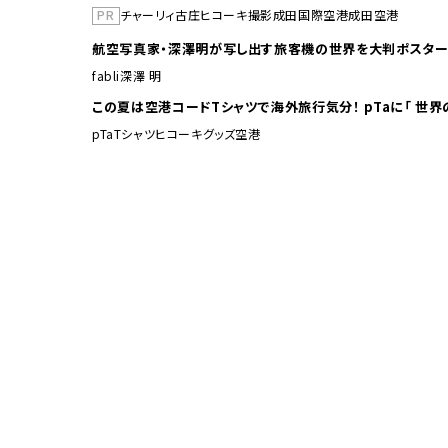
PR
チャーリィ古庄
ヒコーキ撮影
成田国際空港
成田空港
航空写真家・深澤明が写し出す旅客機の世界を大判ポスター
fabli
深澤 明
この夏は空港コードTシャ
pTa
Tシャツ
ヒコーキグッズ
空港