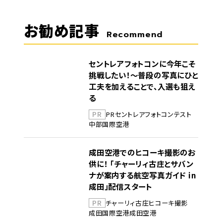
お勧め記事
Recommend
セントレアフォトコンに今年こそ
挑戦したい！～普段の写真にひと
工夫を加えることで、入選も狙え
る
PR
PR
セントレア
フォトコンテスト
中部国際空港
成田空港でのヒコーキ撮影のお
供に！ 「チャーリィ古庄とサバン
ナが案内する航空写真ガイド in
成田」配信スタート
PR
チャーリィ古庄
ヒコーキ撮影
成田国際空港
成田空港