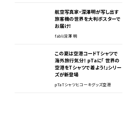
航空写真家・深澤明が写し出す
旅客機の世界を大判ポスターで
お届け！
fabli
深澤 明
この夏は空港コードTシャツで
海外旅行気分！ pTaに「 世界の
空港をTシャツで着よう！」シリー
ズが新登場
pTa
Tシャツ
ヒコーキグッズ
空港