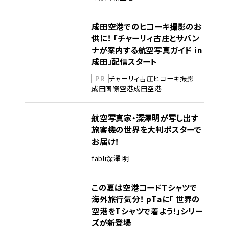
成田空港でのヒコーキ撮影のお
供に！ 「チャーリィ古庄とサバン
ナが案内する航空写真ガイド in
成田」配信スタート
PR
チャーリィ古庄
ヒコーキ撮影
成田国際空港
成田空港
航空写真家・深澤明が写し出す
旅客機の世界を大判ポスターで
お届け！
fabli
深澤 明
この夏は空港コードTシャツで
海外旅行気分！ pTaに「 世界の
空港をTシャツで着よう！」シリー
ズが新登場