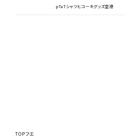
pTa
Tシャツ
ヒコーキグッズ
空港
TOP
フエ