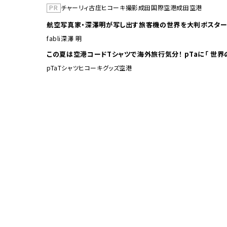
PR
チャーリィ古庄
ヒコーキ撮影
成田国際空港
成田空港
航空写真家・深澤明が写し出す旅客機の世界を大判ポスター
fabli
深澤 明
この夏は空港コードTシャ
pTa
Tシャツ
ヒコーキグッズ
空港