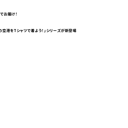
でお届け！
ツで海外旅行気分！ pTaに「 世界の空港をTシャツで着よう！」シリーズが新登場