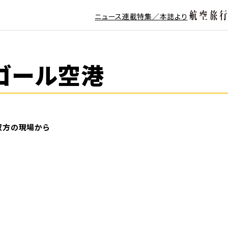
ニュース
連載
特集／本誌より
・ゴール空港
、双方の現場から