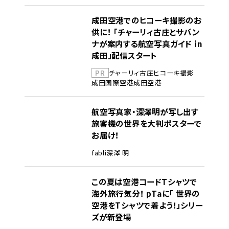
成田空港でのヒコーキ撮影のお
供に！ 「チャーリィ古庄とサバン
ナが案内する航空写真ガイド in
成田」配信スタート
PR
チャーリィ古庄
ヒコーキ撮影
成田国際空港
成田空港
航空写真家・深澤明が写し出す
旅客機の世界を大判ポスターで
お届け！
fabli
深澤 明
この夏は空港コードTシャツで
海外旅行気分！ pTaに「 世界の
空港をTシャツで着よう！」シリー
ズが新登場