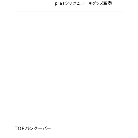
pTa
Tシャツ
ヒコーキグッズ
空港
TOP
バンクーバー