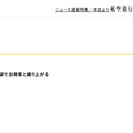
ニュース
連載
特集／本誌より
。仮装姿で出発客と盛り上がる