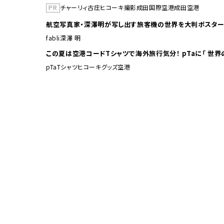
PR
チャーリィ古庄
ヒコーキ撮影
成田国際空港
成田空港
航空写真家・深澤明が写し出す旅客機の世界を大判ポスター
fabli
深澤 明
この夏は空港コードTシャ
pTa
Tシャツ
ヒコーキグッズ
空港