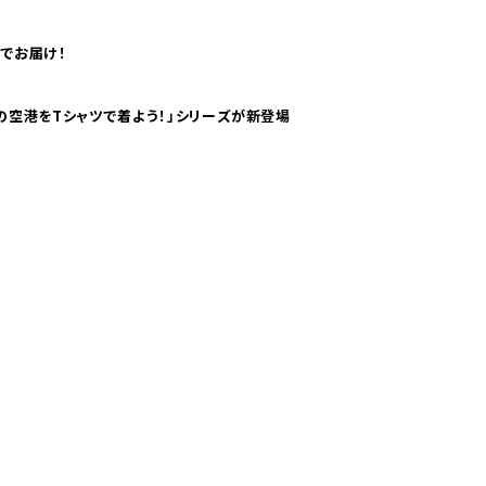
でお届け！
ツで海外旅行気分！ pTaに「 世界の空港をTシャツで着よう！」シリーズが新登場