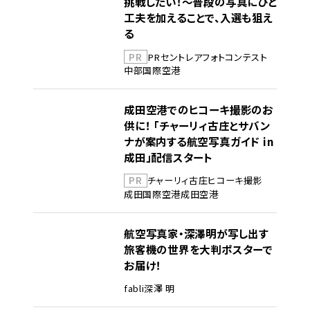
挑戦したい！～普段の写真にひと
工夫を加えることで、入選も狙え
る
PR
PR
セントレア
フォトコンテスト
中部国際空港
成田空港でのヒコーキ撮影のお
供に！ 「チャーリィ古庄とサバン
ナが案内する航空写真ガイド in
成田」配信スタート
PR
チャーリィ古庄
ヒコーキ撮影
成田国際空港
成田空港
航空写真家・深澤明が写し出す
旅客機の世界を大判ポスターで
お届け！
fabli
深澤 明