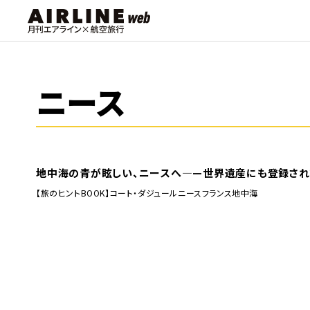
ニース
地中海の青が眩しい、ニースへ―—世界遺産にも登録されて
【旅のヒントBOOK】
コート・ダジュール
ニース
フランス
地中海