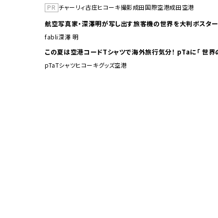
PR
チャーリィ古庄
ヒコーキ撮影
成田国際空港
成田空港
航空写真家・深澤明が写し出す旅客機の世界を大判ポスター
fabli
深澤 明
この夏は空港コードTシャ
pTa
Tシャツ
ヒコーキグッズ
空港