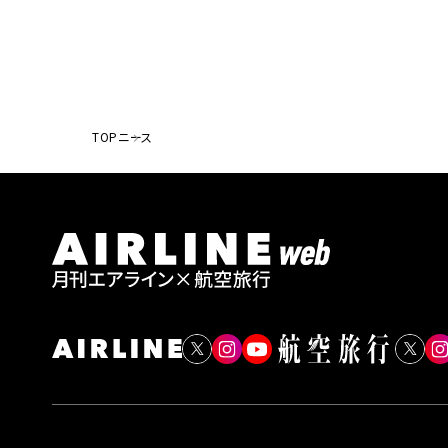
TOP
ニース