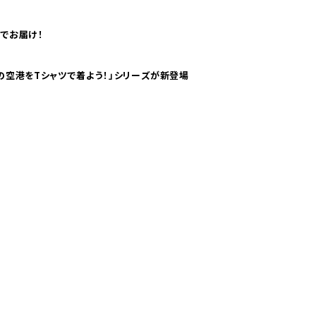
でお届け！
ツで海外旅行気分！ pTaに「 世界の空港をTシャツで着よう！」シリーズが新登場