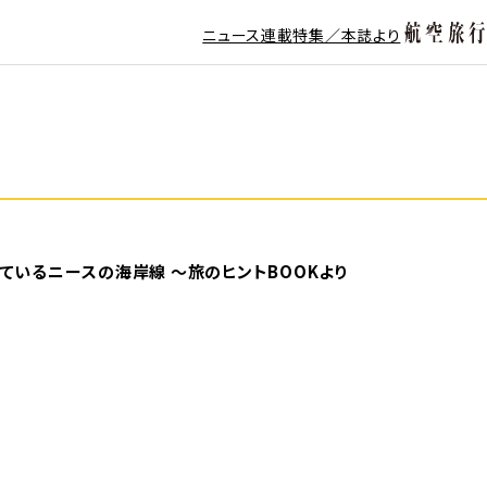
ニュース
連載
特集／本誌より
いるニースの海岸線 ～旅のヒントBOOKより