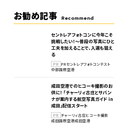
お勧め記事
Recommend
セントレアフォトコンに今年こそ
挑戦したい！～普段の写真にひと
工夫を加えることで、入選も狙え
る
PR
PR
セントレア
フォトコンテスト
中部国際空港
成田空港でのヒコーキ撮影のお
供に！ 「チャーリィ古庄とサバン
ナが案内する航空写真ガイド in
成田」配信スタート
PR
チャーリィ古庄
ヒコーキ撮影
成田国際空港
成田空港