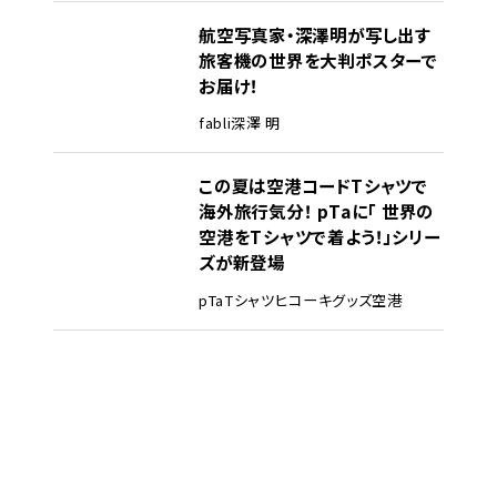
航空写真家・深澤明が写し出す
旅客機の世界を大判ポスターで
お届け！
fabli
深澤 明
この夏は空港コードTシャツで
海外旅行気分！ pTaに「 世界の
空港をTシャツで着よう！」シリー
ズが新登場
pTa
Tシャツ
ヒコーキグッズ
空港