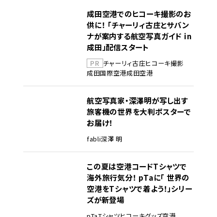
成田空港でのヒコーキ撮影のお
供に！ 「チャーリィ古庄とサバン
ナが案内する航空写真ガイド in
成田」配信スタート
PR
チャーリィ古庄
ヒコーキ撮影
成田国際空港
成田空港
航空写真家・深澤明が写し出す
旅客機の世界を大判ポスターで
お届け！
fabli
深澤 明
この夏は空港コードTシャツで
海外旅行気分！ pTaに「 世界の
空港をTシャツで着よう！」シリー
ズが新登場
pTa
Tシャツ
ヒコーキグッズ
空港